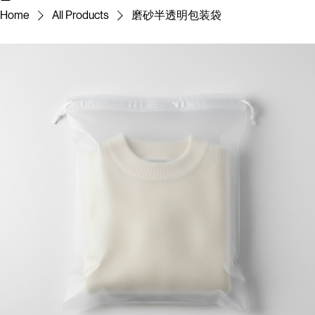
Home
Services
Showcase
Contact
Company Introduction
BLOG
Home
All Products
磨砂半透明包装袋